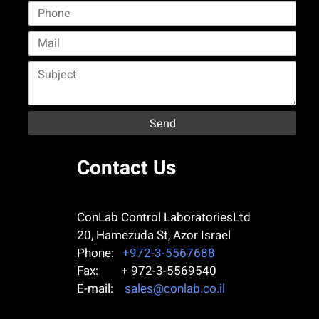
Contact Us
ConLab Control LaboratoriesLtd
20, Hamezuda St, Azor
Israel
Phone:
+972-3-5567688
Fax: + 972-3-5569540
E-mail:
sales@conlab.co.il