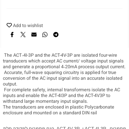
Add to wishlist
The ACT‑4I-3P and the ACT-4V-3P are isolated four-wire
transducers which accept AC current/ voltage input signals
and generate a proportional 4‑20mA process output current.
Accurate, full-wave squaring circuitry is applied for true
conversion of the AC input signal into an accurate isolated
output.
For complete safety, internal transformers isolate the AC
inputs and enable the ACT-4I3P and the ACT-4V3P to
withstand large momentary input signals.
The transducers are enclosed in plastic Polycarbonate
enclosure and mounted on a standard DIN rail
הנם מתמרים למדידה תלת
ACT-4V-3P
ו-
ACT-4I-3P
מתמרים