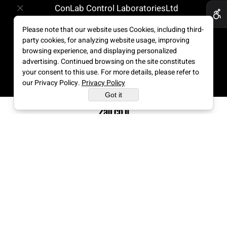
ConLab Control LaboratoriesLtd
20, Hamezuda St, Azor
Israel
Please note that our website uses Cookies, including third-
Phone:
+972-3-5567688
party cookies, for analyzing website usage, improving
Fax: + 972-3-5569540
browsing experience, and displaying personalized
E-mail:
sales@conlab.co.il
advertising. Continued browsing on the site constitutes
your consent to this use. For more details, please refer to
our Privacy Policy.
Privacy Policy
Got it
Web Design