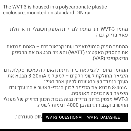
The WVT-3 is housed in a polycarbonate plastic
enclosure, mounted on standard DIN rail.
הנו מתמר למדידת הספק חשמלי חד או תלת
WVT-3
מתמר
פאזי בדיוק גבוה.
המתמר מפיק סימולטאנית שתי קריאות זרם – האחת מבטאת
) והשניה מבטאת את ההספק
WATT
את ההספק האקטיבי (
).
VAR
הריאקטיבי (
המתמר מיועד להציג את כיוון זרימת האנרגיה כאשר סקלת זרם
מבטא את
8-20mA
היציאה מחולקת לשני חלקים – למשל מ
הערך הנמדד כשהוא זורם לכיוון אחד ואילו
מבטא את הזרימה לכוון הנגדי- כאשר 8 הנו ערך זרם
8-4mA
היציאה כשהכניסה מאופסת.
WVT-3 מצטין בדיוק מדידה גבוה בזכות תכנון מדוייק של מעגלי
החישוב וקצב הדגימה בן 4000 דגימות לשניה.
סטנדרטי.
DIN
המתמר מזווד במארז פלסטי המותאם לפס
WVT-3 QUESTIONAIR
WVT-3 DATASHEET
WVT-3 MANUAL